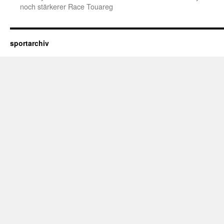
noch stärkerer Race Touareg
sportarchiv