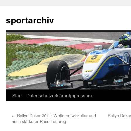
sportarchiv
Zum
Start
Datenschutzerklärung
Impressum
Inhalt
←
Rallye Dakar 2011: Weiterentwickelter und
Rallye Dakar
springen
noch stärkerer Race Touareg