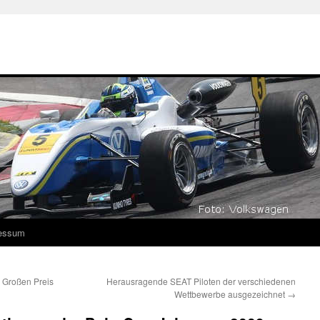
essum
 Großen Preis
Herausragende SEAT Piloten der verschiedenen
Wettbewerbe ausgezeichnet
→