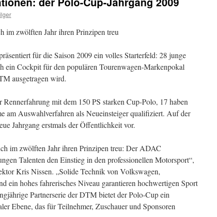
ationen: der Polo-Cup-Jahrgang 2009
lger
 im zwölften Jahr ihren Prinzipen treu
ntiert für die Saison 2009 ein volles Starterfeld: 28 junge
ich ein Cockpit für den populären Tourenwagen-Markenpokal
 DTM ausgetragen wird.
ber Rennerfahrung mit dem 150 PS starken Cup-Polo, 17 haben
me am Auswahlverfahren als Neueinsteiger qualifiziert. Auf der
eue Jahrgang erstmals der Öffentlichkeit vor.
ch im zwölften Jahr ihren Prinzipen treu: Der ADAC
gen Talenten den Einstieg in den professionellen Motorsport“,
ektor Kris Nissen. „Solide Technik von Volkswagen,
d ein hohes fahrerisches Niveau garantieren hochwertigen Sport
angjährige Partnerserie der DTM bietet der Polo-Cup ein
onaler Ebene, das für Teilnehmer, Zuschauer und Sponsoren