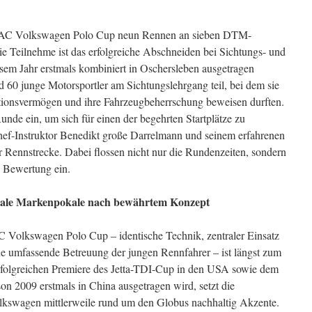
ADAC Volkswagen Polo Cup neun Rennen an sieben DTM-
 Teilnehme ist das erfolgreiche Abschneiden bei Sichtungs- und
esem Jahr erstmals kombiniert in Oschersleben ausgetragen
60 junge Motorsportler am Sichtungslehrgang teil, bei dem sie
ktionsvermögen und ihre Fahrzeugbeherrschung beweisen durften.
unde ein, um sich für einen der begehrten Startplätze zu
Chef-Instruktor Benedikt große Darrelmann und seinem erfahrenen
r Rennstrecke. Dabei flossen nicht nur die Rundenzeiten, sondern
e Bewertung ein.
ionale Markenpokale nach bewährtem Konzept
 Volkswagen Polo Cup – identische Technik, zentraler Einsatz
e umfassende Betreuung der jungen Rennfahrer – ist längst zum
erfolgreichen Premiere des Jetta-TDI-Cup in den USA sowie dem
on 2009 erstmals in China ausgetragen wird, setzt die
lkswagen mittlerweile rund um den Globus nachhaltig Akzente.