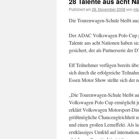
28 Talente aus acht N
Publiziert am
28. November 2008
von
mbi
Die Tourenwagen-Schule bleibt auch
Der ADAC Volkswagen Polo Cup präse
Talente aus acht Nationen haben s
gesichert, der als Partnerserie der
Elf Teilnehmer verfügen bereits ü
sich durch die erfolgreiche Teilnah
Essen Motor Show stellte sich der n
„Die Tourenwagen-Schule bleibt au
Volkswagen Polo Cup ermöglicht jun
erklärt Volkswagen Motorsport-Dir
größtmögliche Chancengleichheit un
und einen großen Lerneffekt. Als l
erstklassiges Umfeld auf internati