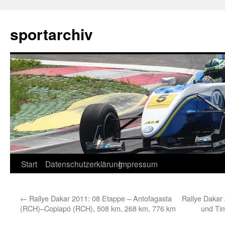
sportarchiv
Zum
Start
Datenschutzerklärung
Impressum
Inhalt
←
Rallye Dakar 2011: 08 Etappe – Antofagasta
Rallye Dakar
springen
(RCH)–Copiapó (RCH), 508 km, 268 km, 776 km
und Tim