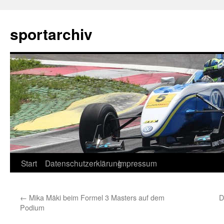
sportarchiv
Zum
Start
Datenschutzerklärung
Impressum
Inhalt
←
Mika Mäki beim Formel 3 Masters auf dem
D
springen
Podium