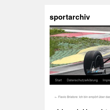
sportarchiv
Start
Datenschutzerklärung
Impr
Zum
Inhalt
←
Flavio Briatore: Ich bin empört über das
springen