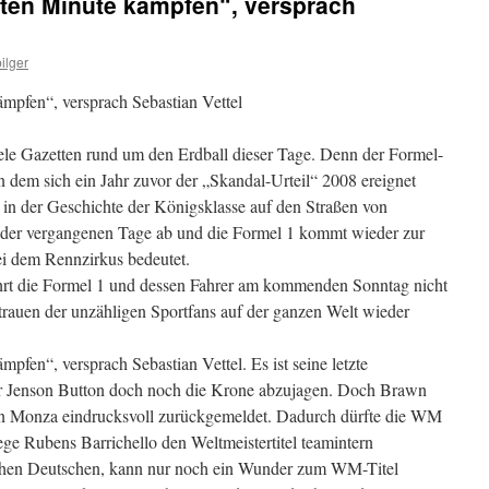
tzten Minute kämpfen“, versprach
ilger
ämpfen“, versprach Sebastian Vettel
iele Gazetten rund um den Erdball dieser Tage. Denn der Formel-
n dem sich ein Jahr zuvor der „Skandal-Urteil“ 2008 ereignet
 in der Geschichte der Königsklasse auf den Straßen von
der vergangenen Tage ab und die Formel 1 kommt wieder zur
ei dem Rennzirkus bedeutet.
ährt die Formel 1 und dessen Fahrer am kommenden Sonntag nicht
rauen der unzähligen Sportfans auf der ganzen Welt wieder
mpfen“, versprach Sebastian Vettel. Es ist seine letzte
r Jenson Button doch noch die Krone abzujagen. Doch Brawn
in Monza eindrucksvoll zurückgemeldet. Dadurch dürfte die WM
ge Rubens Barrichello den Weltmeistertitel teamintern
chen Deutschen, kann nur noch ein Wunder zum WM-Titel