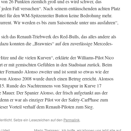
d von 26 Punkten ziemlich groß und es wird schwer, das
 jeden Fall versuchen“. Nach seinem enttäuschenden achten Platz
Vettel für den WM-Spitzenreiter Button keine Bedrohung mehr.
kurrent. Wir werden es bis zum Saisonende unter uns ausfahren“,
e sich das Renault-Triebwerk des Red-Bulls, das alles andere als
z dazu konnten die „Brawnies“ auf den zuverlässige Mercedes-
Hitze und die vielen Kurven“, erklärte der Williams-Pilot Nico
rt er mit gemischten Gefühlen in den Stadtstaat zurück. Beim
r Fernando Alonso zweiter und ist somit so etwas wie der
 von Alonso 2008 wurde durch einen Betrug erreicht. Alonsos
er 15. Runde des Nachtrennens von Singapur in Kurve 17
 Mauer. Der Spanier Alonso, der frisch aufgetankt aus der
denn er war als einziger Pilot vor der Safety-CarPhase zum
eser Vorteil verhalf dem Renault-Piloten zum Sieg.
fentlicht. Setze ein Lesezeichen auf den
Permalink
.
 Urteil
Mario Theissen: „Ich hoffe, wir können uns jetzt alle auf