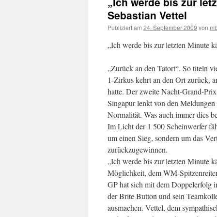
„Ich werde bis zur le
Sebastian Vettel
Publiziert am
24. September 2009
von
mb
„Ich werde bis zur letzten Minute k
„Zurück an den Tatort“. So titeln v
1-Zirkus kehrt an den Ort zurück, a
hatte. Der zweite Nacht-Grand-Prix
Singapur lenkt von den Meldungen 
Normalität. Was auch immer dies b
Im Licht der 1 500 Scheinwerfer f
um einen Sieg, sondern um das Vert
zurückzugewinnen.
„Ich werde bis zur letzten Minute kä
Möglichkeit, dem WM-Spitzenreite
GP hat sich mit dem Doppelerfolg 
der Brite Button und sein Teamkolle
ausmachen. Vettel, dem sympathis