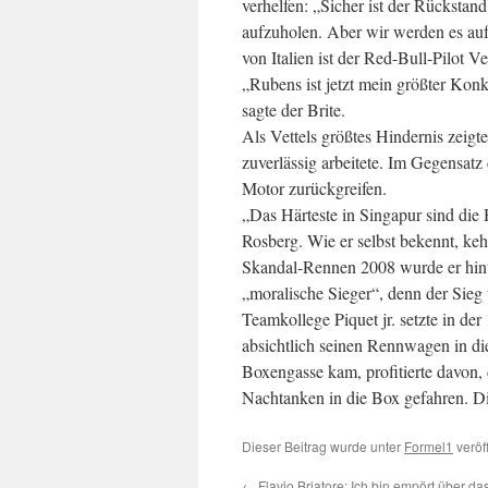
verhelfen: „Sicher ist der Rückstan
aufzuholen. Aber wir werden es auf
von Italien ist der Red-Bull-Pilot 
„Rubens ist jetzt mein größter Kon
sagte der Brite.
Als Vettels größtes Hindernis zeigt
zuverlässig arbeitete. Im Gegensat
Motor zurückgreifen.
„Das Härteste in Singapur sind die 
Rosberg. Wie er selbst bekennt, keh
Skandal-Rennen 2008 wurde er hinte
„moralische Sieger“, denn der Sieg
Teamkollege Piquet jr. setzte in d
absichtlich seinen Rennwagen in die
Boxengasse kam, profitierte davon, 
Nachtanken in die Box gefahren. Di
Dieser Beitrag wurde unter
Formel1
veröf
←
Flavio Briatore: Ich bin empört über das