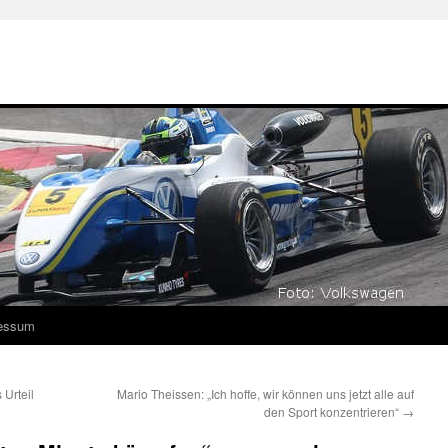
essum
 Urteil
Mario Theissen: „Ich hoffe, wir können uns jetzt alle auf
den Sport konzentrieren“
→