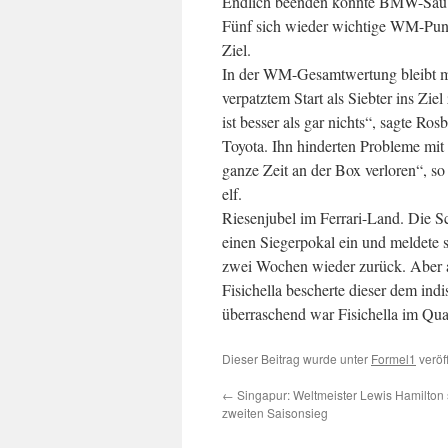
Endlich beenden konnte BMW-Sauber
Fünf sich wieder wichtige WM-Punk
Ziel.
In der WM-Gesamtwertung bleibt mit
verpatztem Start als Siebter ins Zie
ist besser als gar nichts“, sagte 
Toyota. Ihn hinderten Probleme mit 
ganze Zeit an der Box verloren“, so 
elf.
Riesenjubel im Ferrari-Land. Die S
einen Siegerpokal ein und meldete 
zwei Wochen wieder zurück. Aber a
Fisichella bescherte dieser dem ind
überraschend war Fisichella im Qual
Dieser Beitrag wurde unter
Formel1
veröf
←
Singapur: Weltmeister Lewis Hamilton 
zweiten Saisonsieg