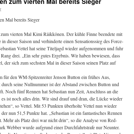
en zum vierten Mal bereits Sieger
r
n Mal bereits Sieger
n zum vierten Mal Kimi Räikkönen. Der kühle Finne beendete mit
e in dieser Saison und verhinderte einen Sensationssieg des Force-
 Sebastian Vettel hat seine Titeljagd wieder aufgenommen und fuhr
Rang drei. „Ein sehr gutes Ergebnis. Wir haben bewiesen, dass
l, der sich zum sechsten Mal in dieser Saison seinen Platz auf
m für den WM-Spitzenreiter Jenson Button ein frühes Aus,
t durch seine Nullnummer ist der Abstand zwischen Button und
ft. Noch fünf Rennen hat Sebastian nun Zeit, Anschluss an die
es ist noch alles drin. Wir sind drauf und dran, die Lücke wieder
tehen“, so Vettel. Mit 53 Punkten überholte Vettel nun wieder
er nun 51,5 Punkte hat. „Sebastian ist ein fantastisches Rennen
. Mehr als Platz drei war nicht drin“, so die Analyse von Red-
ark Webber wurde aufgrund einer Durchfahrtstrafe nur Neunter.