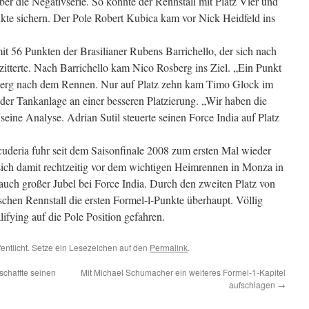
 die Negativserie. So konnte der Rennstall mit Platz Vier und
te sichern. Der Pole Robert Kubica kam vor Nick Heidfeld ins
 56 Punkten der Brasilianer Rubens Barrichello, der sich nach
l zitterte. Nach Barrichello kam Nico Rosberg ins Ziel. „Ein Punkt
Rosberg nach dem Rennen. Nur auf Platz zehn kam Timo Glock im
der Tankanlage an einer besseren Platzierung. „Wir haben die
seine Analyse. Adrian Sutil steuerte seinen Force India auf Platz
cuderia fuhr seit dem Saisonfinale 2008 zum ersten Mal wieder
sich damit rechtzeitig vor dem wichtigen Heimrennen in Monza in
uch großer Jubel bei Force India. Durch den zweiten Platz von
ischen Rennstall die ersten Formel-l-Punkte überhaupt. Völlig
ifying auf die Pole Position gefahren.
fentlicht. Setze ein Lesezeichen auf den
Permalink
.
schaffte seinen
Mit Michael Schumacher ein weiteres Formel-1-Kapitel
aufschlagen
→