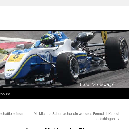
essum
schaffte seinen
Mit Michael Schumacher ein weiteres Formel-1-Kapitel
aufschlagen
→