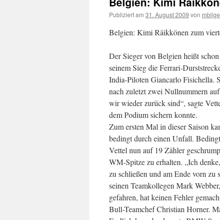
Belgien: Kimi Räikkön
Publiziert am
31. August 2009
von
mbilge
Belgien: Kimi Räikkönen zum vierte
Der Sieger von Belgien heißt scho
seinem Sieg die Ferrari-Durststreck
India-Piloten Giancarlo Fisichella.
nach zuletzt zwei Nullnummern auf 
wir wieder zurück sind“, sagte Vette
dem Podium sichern konnte.
Zum ersten Mal in dieser Saison ka
bedingt durch einen Unfall. Beding
Vettel nun auf 19 Zähler geschrump
WM-Spitze zu erhalten. „Ich denke, 
zu schließen und am Ende vorn zu s
seinen Teamkollegen Mark Webber, d
gefahren, hat keinen Fehler gemacht
Bull-Teamchef Christian Horner. M