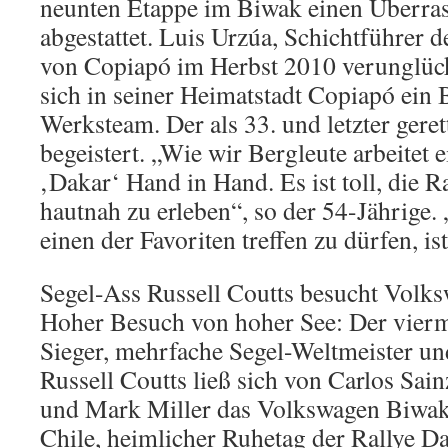
neunten Etappe im Biwak einen Überra
abgestattet. Luis Urzúa, Schichtführer d
von Copiapó im Herbst 2010 verunglück
sich in seiner Heimatstadt Copiapó ein
Werksteam. Der als 33. und letzter geret
begeistert. „Wie wir Bergleute arbeitet 
‚Dakar‘ Hand in Hand. Es ist toll, die R
hautnah zu erleben“, so der 54-Jährige.
einen der Favoriten treffen zu dürfen, is
Segel-Ass Russell Coutts besucht Vol
Hoher Besuch von hoher See: Der vier
Sieger, mehrfache Segel-Weltmeister u
Russell Coutts ließ sich von Carlos Sain
und Mark Miller das Volkswagen Biwak 
Chile, heimlicher Ruhetag der Rallye Da