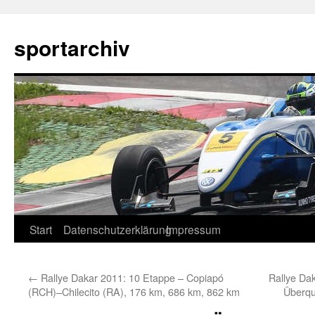
sportarchiv
Zum
Start
Datenschutzerklärung
Impressum
Inhalt
←
Rallye Dakar 2011: 10 Etappe – Copiapó
Rallye Da
springen
(RCH)–Chilecito (RA), 176 km, 686 km, 862 km
Überqu