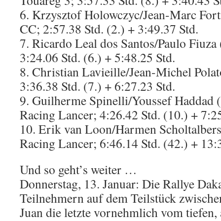
Touareg 3; 3:57.33 Std. (8.) + 3:40.43 S
6. Krzysztof Holowczyc/Jean-Marc Fo
CC; 2:57.38 Std. (2.) + 3:49.37 Std.
7. Ricardo Leal dos Santos/Paulo Fiu
3:24.06 Std. (6.) + 5:48.25 Std.
8. Christian Lavieille/Jean-Michel Polat
3:36.38 Std. (7.) + 6:27.23 Std.
9. Guilherme Spinelli/Youssef Haddad 
Racing Lancer; 4:26.42 Std. (10.) + 7:2
10. Erik van Loon/Harmen Scholtalber
Racing Lancer; 6:46.14 Std. (42.) + 13:
Und so geht’s weiter …
Donnerstag, 13. Januar: Die Rallye Daka
Teilnehmern auf dem Teilstück zwische
Juan die letzte vornehmlich vom tiefen,