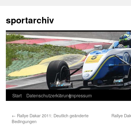
sportarchiv
Zum
Start
Datenschutzerklärung
Impressum
Inhalt
←
Rallye Dakar 2011: Deutlich geänderte
Rallye Dak
springen
Bedingungen