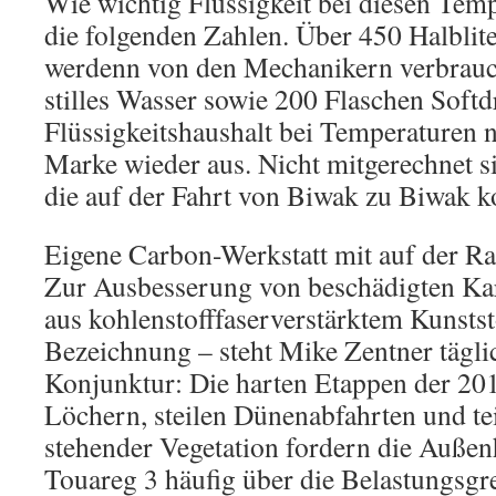
Wie wichtig Flüssigkeit bei diesen Temp
die folgenden Zahlen. Über 450 Halblit
werdenn von den Mechanikern verbrauc
stilles Wasser sowie 200 Flaschen Softd
Flüssigkeitshaushalt bei Temperaturen 
Marke wieder aus. Nicht mitgerechnet si
die auf der Fahrt von Biwak zu Biwak 
Eigene Carbon-Werkstatt mit auf der Ra
Zur Ausbesserung von beschädigten K
aus kohlenstofffaserverstärktem Kunststo
Bezeichnung – steht Mike Zentner täglic
Konjunktur: Die harten Etappen der 201
Löchern, steilen Dünenabfahrten und tei
stehender Vegetation fordern die Außen
Touareg 3 häufig über die Belastungsgr