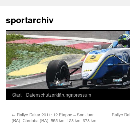
sportarchiv
Zum
Start
Datenschutzerklärung
Impressum
Inhalt
←
Rallye Dakar 2011: 12 Etappe – San Juan
Rallye Da
springen
(RA)–Córdoba (RA), 555 km, 123 km, 678 km