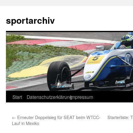
sportarchiv
Zum
Start
Datenschutzerklärung
Impressum
Inhalt
←
Erneuter Doppelsieg für SEAT beim WTCC-
Starterliste:
springen
Lauf in Mexiko