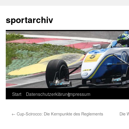
sportarchiv
Zum
Start
Datenschutzerklärung
Impressum
Inhalt
←
Cup-Scirocco: Die Kernpunkte des Reglements
Die 
springen