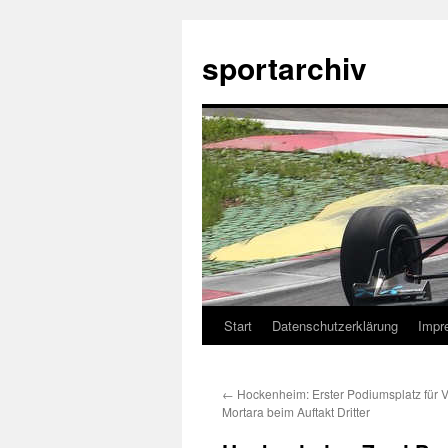
sportarchiv
Start
Datenschutzerklärung
Impr
Zum
Inhalt
←
Hockenheim: Erster Podiumsplatz für 
springen
Mortara beim Auftakt Dritter