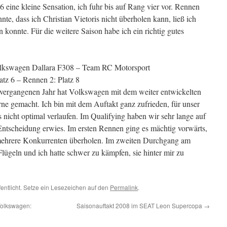
6 eine kleine Sensation, ich fuhr bis auf Rang vier vor. Rennen
nnte, dass ich Christian Vietoris nicht überholen kann, ließ ich
 konnte. Für die weitere Saison habe ich ein richtig gutes
lkswagen Dallara F308 – Team RC Motorsport
atz 6 – Rennen 2: Platz 8
 vergangenen Jahr hat Volkswagen mit dem weiter entwickelten
rne gemacht. Ich bin mit dem Auftakt ganz zufrieden, für unser
nicht optimal verlaufen. Im Qualifying haben wir sehr lange auf
e Entscheidung erwies. Im ersten Rennen ging es mächtig vorwärts,
mehrere Konkurrenten überholen. Im zweiten Durchgang am
Flügeln und ich hatte schwer zu kämpfen, sie hinter mir zu
fentlicht. Setze ein Lesezeichen auf den
Permalink
.
Volkswagen:
Saisonauftakt 2008 im SEAT Leon Supercopa
→