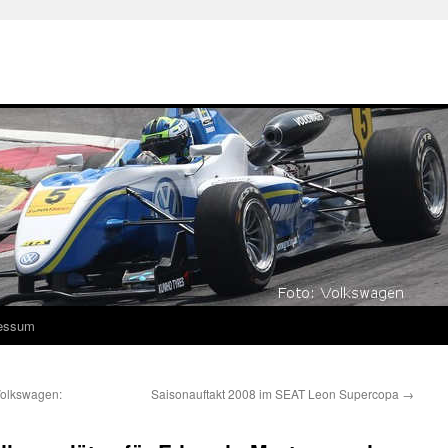
essum
Volkswagen:
Saisonauftakt 2008 im SEAT Leon Supercopa
→