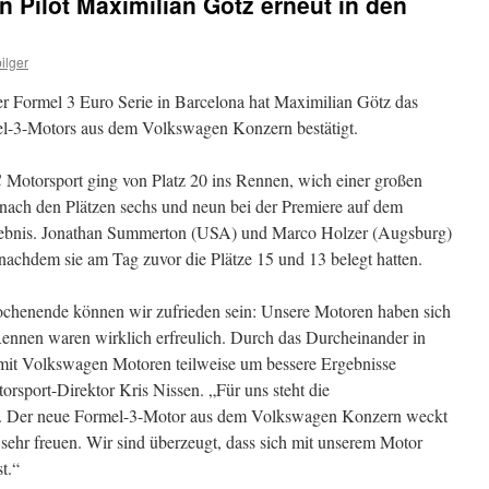
 Pilot Maximilian Götz erneut in den
ilger
r Formel 3 Euro Serie in Barcelona hat Maximilian Götz das
el-3-Motors aus dem Volkswagen Konzern bestätigt.
otorsport ging von Platz 20 ins Rennen, wich einer großen
 nach den Plätzen sechs und neun bei der Premiere auf dem
gebnis. Jonathan Summerton (USA) und Marco Holzer (Augsburg)
 nachdem sie am Tag zuvor die Plätze 15 und 13 belegt hatten.
chenende können wir zufrieden sein: Unsere Motoren haben sich
ennen waren wirklich erfreulich. Durch das Durcheinander in
mit Volkswagen Motoren teilweise um bessere Ergebnisse
rsport-Direktor Kris Nissen. „Für uns steht die
d. Der neue Formel-3-Motor aus dem Volkswagen Konzern weckt
sehr freuen. Wir sind überzeugt, dass sich mit unserem Motor
t.“