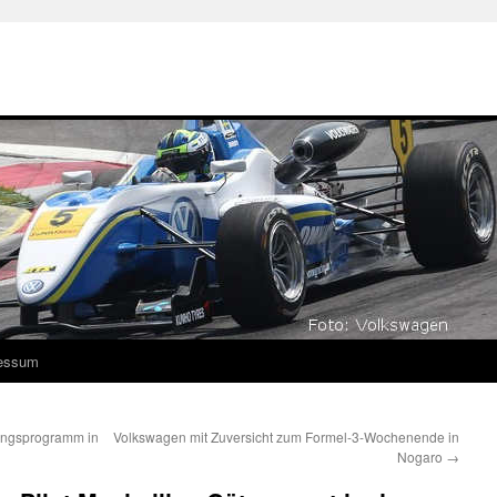
essum
ungsprogramm in
Volkswagen mit Zuversicht zum Formel-3-Wochenende in
Nogaro
→