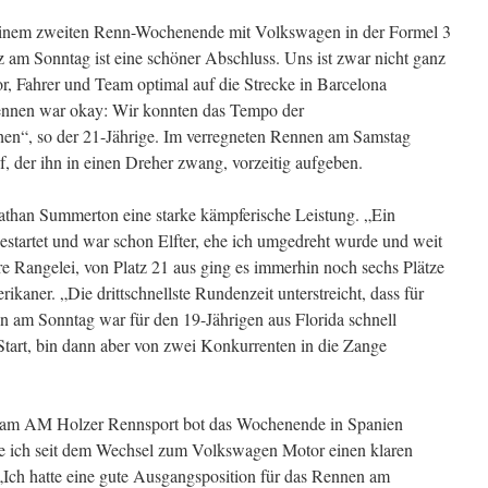
inem zweiten Renn-Wochenende mit Volkswagen in der Formel 3
atz am Sonntag ist eine schöner Abschluss. Uns ist zwar nicht ganz
r, Fahrer und Team optimal auf die Strecke in Barcelona
ennen war okay: Wir konnten das Tempo der
hen“, so der 21-Jährige. Im verregneten Rennen am Samstag
 der ihn in einen Dreher zwang, vorzeitig aufgeben.
athan Summerton eine starke kämpferische Leistung. „Ein
gestartet und war schon Elfter, ehe ich umgedreht wurde und weit
ere Rangelei, von Platz 21 aus ging es immerhin noch sechs Plätze
kaner. „Die drittschnellste Rundenzeit unterstreicht, dass für
n am Sonntag war für den 19-Jährigen aus Florida schnell
 Start, bin dann aber von zwei Konkurrenten in die Zange
eam AM Holzer Rennsport bot das Wochenende in Spanien
e ich seit dem Wechsel zum Volkswagen Motor einen klaren
 „Ich hatte eine gute Ausgangsposition für das Rennen am