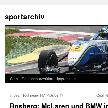
sportarchiv
Zum
Start
Datenschutzerklärung
Impressum
Inhalt
←
Jean Todt neuer FIA Präsident?
Qualif
springen
Rosberg: McLaren und BMW in