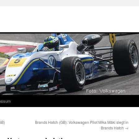
essum
GB)
Brands Hatch (GB): Volkswagen Pilot Mika Mäki siegt in
Brands Hatch
→