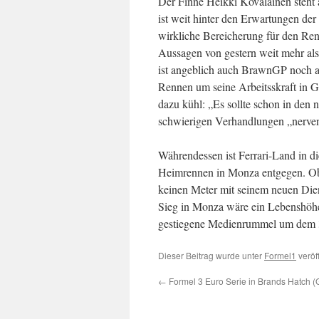
Der Finne Heikki Kovalainen steht a
ist weit hinter den Erwartungen der
wirkliche Bereicherung für den Renn
Aussagen von gestern weit mehr al
ist angeblich auch BrawnGP noch an
Rennen um seine Arbeitsskraft in 
dazu kühl: „Es sollte schon in den n
schwierigen Verhandlungen „nerven
Währendessen ist Ferrari-Land in d
Heimrennen in Monza entgegen. Ob
keinen Meter mit seinem neuen Dienst
Sieg in Monza wäre ein Lebenshöhep
gestiegene Medienrummel um dem 36-
Dieser Beitrag wurde unter
Formel1
veröf
←
Formel 3 Euro Serie in Brands Hatch (