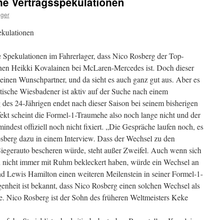
ne Vertragsspekulationen
lger
ekulationen
e Spekulationen im Fahrerlager, dass Nico Rosberg der Top-
nnen Heikki Kovalainen bei McLaren-Mercedes ist. Doch dieser
 einen Wunschpartner, und da sieht es auch ganz gut aus. Aber es
ische Wiesbadener ist aktiv auf der Suche nach einem
g des 24-Jährigen endet nach dieser Saison bei seinem bisherigen
ekt scheint die Formel-1-Traumehe also noch lange nicht und der
umindest offiziell noch nicht fixiert. „Die Gespräche laufen noch, es
Rosberg dazu in einem Interview. Dass der Wechsel zu den
 Siegerauto bescheren würde, steht außer Zweifel. Auch wenn sich
 nicht immer mit Ruhm bekleckert haben, würde ein Wechsel an
nd Lewis Hamilton einen weiteren Meilenstein in seiner Formel-1-
enheit ist bekannt, dass Nico Rosberg einen solchen Wechsel als
. Nico Rosberg ist der Sohn des früheren Weltmeisters Keke