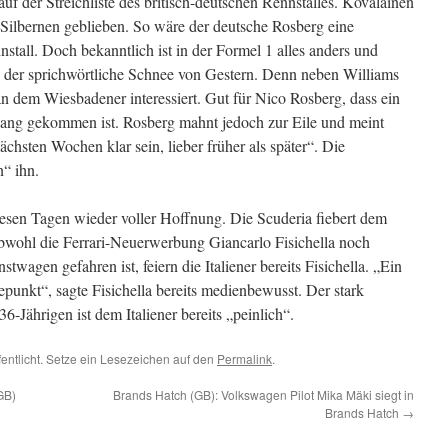
uf der Streichliste des britisch-deutschen Rennstalles. Kovalainen
 Silbernen geblieben. So wäre der deutsche Rosberg eine
stall. Doch bekanntlich ist in der Formel 1 alles anders und
s der sprichwörtliche Schnee von Gestern. Denn neben Williams
 dem Wiesbadener interessiert. Gut für Nico Rosberg, dass ein
Gang gekommen ist. Rosberg mahnt jedoch zur Eile und meint
ächsten Wochen klar sein, lieber früher als später“. Die
“ ihn.
iesen Tagen wieder voller Hoffnung. Die Scuderia fiebert dem
wohl die Ferrari-Neuerwerbung Giancarlo Fisichella noch
wagen gefahren ist, feiern die Italiener bereits Fisichella. „Ein
unkt“, sagte Fisichella bereits medienbewusst. Der stark
Jährigen ist dem Italiener bereits „peinlich“.
fentlicht. Setze ein Lesezeichen auf den
Permalink
.
GB)
Brands Hatch (GB): Volkswagen Pilot Mika Mäki siegt in
Brands Hatch
→