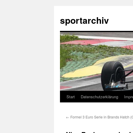
sportarchiv
Start
Datenschutzerklärung
Impr
Zum
Inhalt
←
Formel 3 Euro Serie in Brands Hatch (
springen