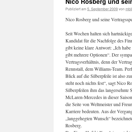
Nico Rosberg und sei
Publiziert am
5. September 2009
von
mbi
Nico Rosberg und seine Vertragssp
Seit Wochen halten sich hartnäckig
Kandidat für die Nachfolge des Fi
gibt keine klare Antwort: „Ich habe
gibt mehrere Optionen“. Der sympat
Vertragsverhältnis, denn der Vertra
Rennstall, dem Williams-Team. Perf
Blick auf die Silberpfeile ist also z
steht noch nichts fest“, sagt Nico 
Silberpfeilen ihm das langersehnte
McLaren-Mercedes in dieser Saison
die Seite von Weltmeister und Freu
Karriere bedeuten. Aus der Vergang
„langgehegten Wunsch“ bezeichnete
Rosberg.