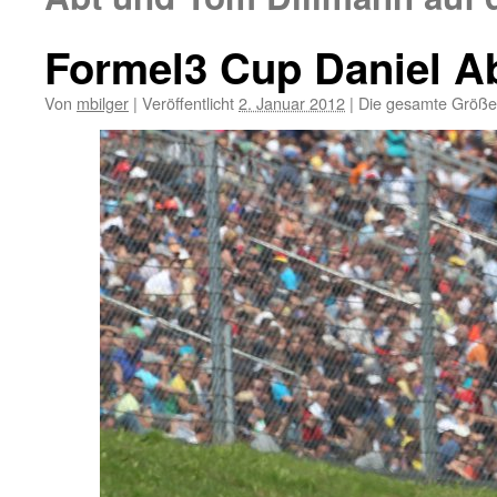
Formel3 Cup Daniel A
Von
mbilger
|
Veröffentlicht
2. Januar 2012
|
Die gesamte Größe